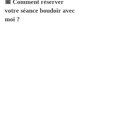
📅 Comment réserver 
votre séance boudoir avec 
moi ?
Prête à vous offrir ce moment de 
douceur et de célébration ? Voici 
comment procéder :
1️⃣ 
Choisissez votre 
offre
 (Essentielle, Sérénité ou À la 
carte). 
2️⃣ 
Contactez-moi
 via le formulaire 
en ligne ou sur Instagram pour 
échanger sur vos souhaits, définir 
votre projet et vos limites
3️⃣ 
Préparez votre séance
 : Je 
vous guiderai pour choisir vos 
tenues, votre maquillage et votre 
ambiance.
 4️⃣ 
Vivez l’expérience
 : Un 