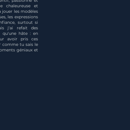
tentif, passionné et
re chaleureuse et
 à jouer les modèles
ses, les expressions
fiance, surtout si
s j'ai refait des
i qu'une hâte : en
ur avoir pris ces
r comme tu sais le
moments géniaux et