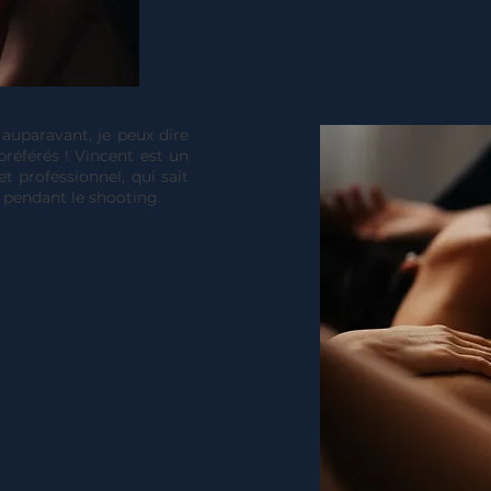
 auparavant, je peux dire
préférés ! Vincent est un
t professionnel, qui sait
 pendant le shooting.