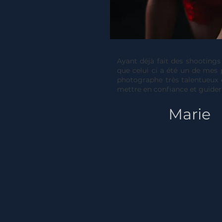
Ayant déjà fait des shootings
que celui ci a été un de mes 
photographe très talentueux e
mettre en confiance et guider
Marie