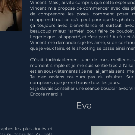
Vincent. Mais j'ai vite compris que cette expérien
Vincent m'a proposé de commencer avec des pho
de comprendre les poses, comment poser mon 
m'apprend tout ce qu'il peut pour que les photos s
ça toujours avec bienveillance et surtout avec 
beaucoup mieux "armée" pour faire ce boudoir. Al
lingerie que j'ai apporté, et c'est parti ! Au fur e
Vincent me demande si je les aime, si on continu
que je veux faire, et le shooting se passe ainsi me
C'était indéniablement une de mes meilleurs s
moment simple et je me suis sentie très à l'ais
est en sous-vêtements ! Je ne l'ai jamais senti me 
Je n'en reviens toujours pas du résultat. Su
complexes que je me trouve tous les jours.
Si je devais conseiller une séance boudoir avec Vinc
Encore merci :)
Eva
raphes les plus doués et
’ai pu travailler. Au delà