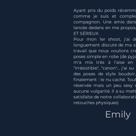
Ayant pris du poids récemm
comme je suis et compl
compagnon. Une amie dans 
lancée dedans en me propos
ET SÉRIEUX.
Pour mon 1er shoot, j'ai 
longuement discuté de ma si
travail que nous voulions 
poses simple en robe (de pyja
m'a mis très à l'aise en
"irrésistible", "canon"... j'a
des poses de style boudoir,
finalement : le nu caché. Tou
réservée mais un peu sexy
aucune vulgarité. Il a su met
satisfaite de notre collaborat
retouches physiques)
Emily